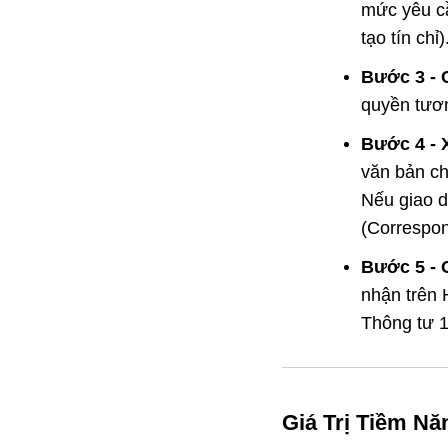
mức yêu cầ
tạo tín ch
Bước 3 - C
quyền tươn
Bước 4 - 
văn bản ch
Nếu giao d
(Correspon
Bước 5 - 
nhận trên 
Thông tư 1
Giá Trị Tiềm N