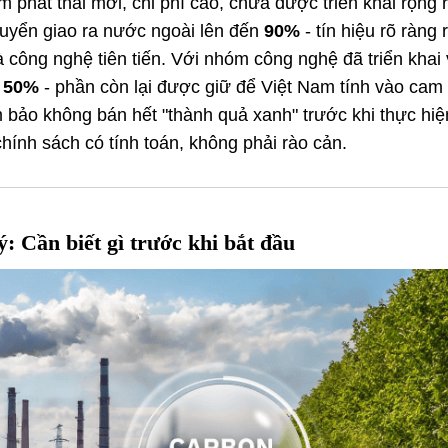
phát thải mới, chi phí cao, chưa được triển khai rộng rã
huyển giao ra nước ngoài lên đến
90%
- tín hiệu rõ ràng
và công nghệ tiên tiến. Với nhóm công nghệ đã triển khai
à
50%
- phần còn lại được giữ để Việt Nam tính vào cam 
 bảo không bán hết "thành quả xanh" trước khi thực hiệ
chính sách có tính toán, không phải rào cản.
: Cần biết gì trước khi bắt đầu