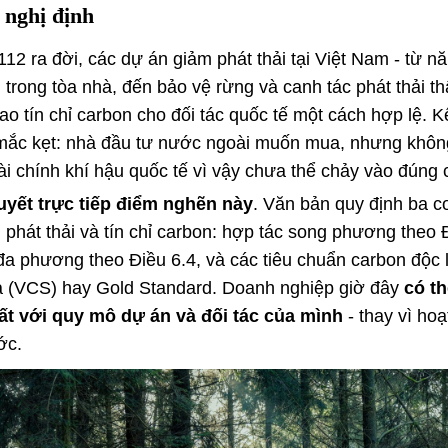
a nghị định
112 ra đời, các dự án giảm phát thải tại Việt Nam - từ nă
trong tòa nhà, đến bảo vệ rừng và canh tác phát thải t
ao tín chỉ carbon cho đối tác quốc tế một cách hợp lệ. K
bị mắc kẹt: nhà đầu tư nước ngoài muốn mua, nhưng khôn
ài chính khí hậu quốc tế vì vậy chưa thể chảy vào đúng 
quyết trực tiếp điểm nghẽn này
. Văn bản quy định ba cơ
 phát thải và tín chỉ carbon: hợp tác song phương theo
đa phương theo Điều 6.4, và các tiêu chuẩn carbon độc
a (VCS) hay Gold Standard. Doanh nghiệp giờ đây
có t
t với quy mô dự án và đối tác của mình
- thay vì ho
ớc.