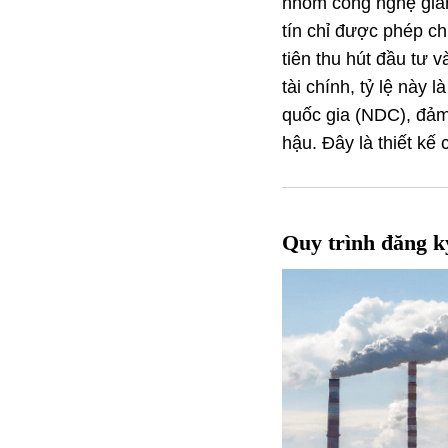
nhóm công nghệ giảm 
tín chỉ được phép c
tiên thu hút đầu tư 
tài chính, tỷ lệ này l
quốc gia (NDC), đảm
hậu. Đây là thiết kế 
Quy trình đăng ký