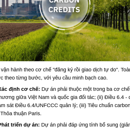
vận hành theo cơ chế "đăng ký rồi giao dịch tự do". Toà
c theo từng bước, với yêu cầu minh bạch cao.
Xác định cơ chế:
Dự án phải thuộc một trong ba cơ chế: 
hương giữa Việt Nam và quốc gia đối tác; (ii) Điều 6.4 
m sát Điều 6.4/UNFCCC quản lý; (iii) Tiêu chuẩn carbon
Thỏa thuận Paris.
hát triển dự án:
Dự án phải đáp ứng tính bổ sung (giảm