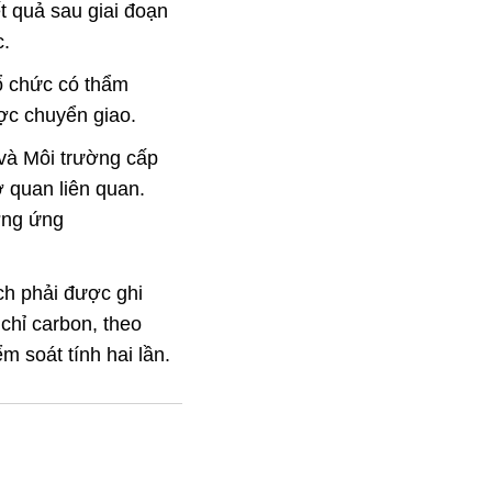
t quả sau giai đoạn
c.
ổ chức có thẩm
ược chuyển giao.
và Môi trường cấp
ơ quan liên quan.
ơng ứng
ch phải được ghi
chỉ carbon, theo
 soát tính hai lần.