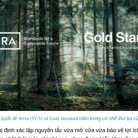
 quốc tế
Verra (VCS) và Gold Standard
nằm trong cơ chế thứ ba củ
ị định xác lập nguyên tắc vừa mở cửa vừa bảo vệ lợi íc