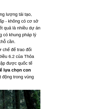
ng lượng tái tạo,
hấp - không có cơ sở
ết quả là nhiều dự án
g có khung pháp lý
chỗ cần.
 chế để trao đổi
 Điều 6.2 của Thỏa
 lập được quốc tế
hể lựa chọn con
ạt động trong vùng