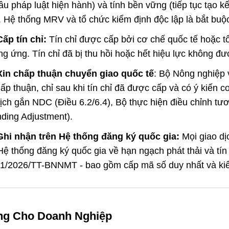
u pháp luật hiện hành) và tính bền vững (tiếp tục tạo kế
ỉ). Hệ thống MRV và tổ chức kiểm định độc lập là bắt buộ
ấp tín chỉ:
Tín chỉ được cấp bởi cơ chế quốc tế hoặc t
g ứng. Tín chỉ đã bị thu hồi hoặc hết hiệu lực không đ
Xin chấp thuận chuyển giao quốc tế
: Bộ Nông nghiệp 
ấp thuận, chỉ sau khi tín chỉ đã được cấp và có ý kiến c
ịch gắn NDC (Điều 6.2/6.4), Bộ thực hiện điều chỉnh tư
ding Adjustment).
Ghi nhận trên Hệ thống đăng ký quốc gia:
Mọi giao dị
Hệ thống đăng ký quốc gia về hạn ngạch phát thải và tín 
1/2026/TT-BNNMT - bao gồm cấp mã số duy nhất và kiểm
ăng Cho Doanh Nghiệp