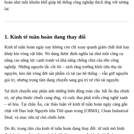
hoàn như một khuôn khổ giúp hệ thống công nghiệp thích ứng với tương
lai.
1. Kinh tế tuần hoàn đang thay đổi
Kinh
tế tuần hoàn ngày nay không còn chỉ xoay quanh giảm chất thải hay
khép kín vòng vật liệu. Nó đang được định nghĩa lại như một công cụ
nâng cao năng lực cạnh tranh và khả năng chống chịu của nền công
nghiệp. Những nguyên tắc cốt lõi – tách tăng trưởng khỏi tiêu thụ tài
nguyên, kéo dài vòng đời sản phẩm và tái tạo hệ thống – vẫn giữ nguyên
giá trị, nhưng trọng tâm đang chuyển sang giá trị tự chủ tài nguyên.
Sự dịch chuyển này phản ánh những biến động toàn cầu: bất ổn địa chính
trị, sự phụ thuộc chuỗi cung ứng, và cuộc đua phát triển công nghệ xanh
– số hóa. Tại châu Âu, các thảo luận về kinh tế tuần hoàn ngày càng gắn
chặt với Đạo luật Nguyên liệu Thô quan trọng (CRMA), Clean Industrial
Deal, và mục tiêu tự chủ chiến lược.
Do đó, trọng tâm của kinh tế tuần hoàn đang thay đổi: từ một mô hình