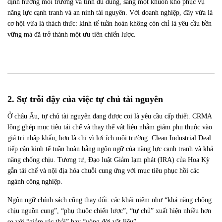
định hướng môi trường và tính đủ dùng, sang một khuôn khổ phục vụ
năng lực cạnh tranh và an ninh tài nguyên. Với doanh nghiệp, đây vừa là
cơ hội vừa là thách thức: kinh tế tuần hoàn không còn chỉ là yêu cầu bền
vững mà đã trở thành một ưu tiên chiến lược.
2. Sự trỗi dậy của việc tự chủ tài nguyên
Ở
châu Âu, tự chủ tài nguyên đang được coi là yêu cầu cấp thiết. CRMA
lồng ghép mục tiêu tái chế và thay thế vật liệu nhằm giảm phụ thuộc vào
giá trị nhập khẩu, hơn là chỉ vì lợi ích môi trường. Clean Industrial Deal
tiếp cận kinh tế tuần hoàn bằng ngôn ngữ của năng lực cạnh tranh và khả
năng chống chịu. Tương tự, Đạo luật Giảm lạm phát (IRA) của Hoa Kỳ
gắn tái chế và nội địa hóa chuỗi cung ứng với mục tiêu phục hồi các
ngành công nghiệp.
Ngôn
ngữ chính sách cũng thay đổi: các khái niệm như “khả năng chống
chịu nguồn cung”, “phụ thuộc chiến lược”, “tự chủ” xuất hiện nhiều hơn
so với “giảm rác thải” hay “vòng đời vật liệu”.