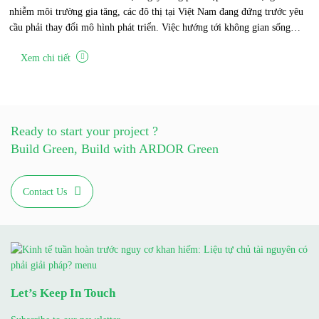
nhiễm môi trường gia tăng, các đô thị tại Việt Nam đang đứng trước yêu
cầu phải thay đổi mô hình phát triển. Việc hướng tới không gian sống
xanh, an toàn và có khả năng thích ứng trở thành mục tiêu quan trọng, đòi
Xem chi tiết
hỏi sự kết hợp đồng bộ của nhiều giải pháp từ chính sách, công nghệ, tài
chính đến nâng cao nhận thức xã hội.
Ready to start your project ?
Build Green, Build with ARDOR Green
Contact Us
Let’s Keep In Touch