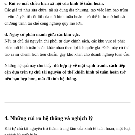
c. Rủi ro mất chiều kích xã hội của kinh tế tuần hoàn:
Các giá trị như sửa chữa, tái sử dụng địa phương, tạo việc làm bao trùm
– vốn là yếu tố cốt lõi của mô hình tuần hoàn – có thể bị lu mờ bởi các
chương trình tái chế công nghiệp quy mô lớn.
d. Nguy cơ phân mảnh giữa các khu vực:
Nếu tự chủ tài nguyên chi phối tư duy chính sách, các khu vực sẽ phát
triển mô hình tuần hoàn khác nhau theo lợi ích quốc gia. Điều này có thể
tạo ra sự chênh lệch tiêu chuẩn, gây khó khăn cho doanh nghiệp toàn cầu.
Những hệ quả này cho thấy:
dù hợp lý về mặt cạnh tranh, cách tiếp
cận dựa trên tự chủ tài nguyên có thể khiến kinh tế tuần hoàn trở
nên hạn hẹp hơn, mất đi tính hệ thống.
4. Những rủi ro hệ thống và nghịch lý
Khi
tự chủ tài nguyên trở thành trung tâm của kinh tế tuần hoàn, một loạt