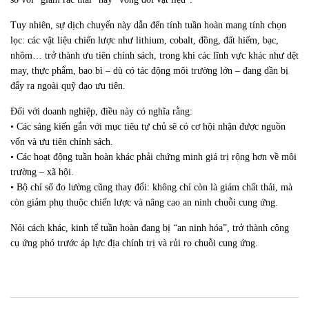
Tuy
nhiên, sự dịch chuyển này dẫn đến tính tuần hoàn mang tính chọn
lọc: các vật liệu chiến lược như lithium, cobalt, đồng, đất hiếm, bạc,
nhôm… trở thành ưu tiên chính sách, trong khi các lĩnh vực khác như dệt
may, thực phẩm, bao bì – dù có tác động môi trường lớn – đang dần bị
đẩy ra ngoài quỹ đạo ưu tiên.
Đối với doanh nghiệp, điều này có nghĩa rằng:
• Các sáng kiến gắn với mục tiêu tự chủ sẽ có cơ hội nhận được nguồn
vốn và ưu tiên chính sách.
• Các hoạt động tuần hoàn khác phải chứng minh giá trị rộng hơn về môi
trường – xã hội.
• Bộ chỉ số đo lường cũng thay đổi: không chỉ còn là giảm chất thải, mà
còn giảm phụ thuộc chiến lược và nâng cao an ninh chuỗi cung ứng.
Nói
cách khác, kinh tế tuần hoàn đang bị “an ninh hóa”, trở thành công
cụ ứng phó trước áp lực địa chính trị và rủi ro chuỗi cung ứng.