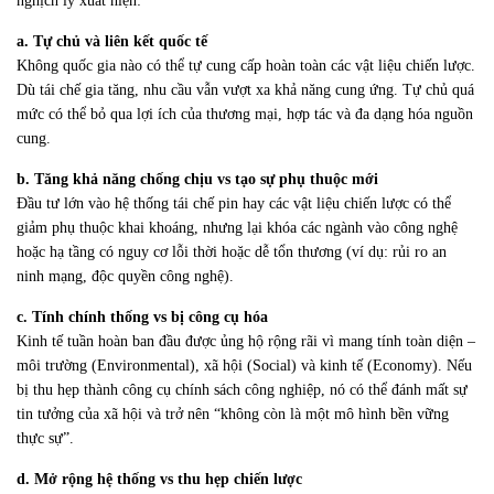
nghịch lý xuất hiện:
a. Tự chủ và liên kết quốc tế
Không quốc gia nào có thể tự cung cấp hoàn toàn các vật liệu chiến lược.
Dù tái chế gia tăng, nhu cầu vẫn vượt xa khả năng cung ứng. Tự chủ quá
mức có thể bỏ qua lợi ích của thương mại, hợp tác và đa dạng hóa nguồn
cung.
b. Tăng khả năng chống chịu vs tạo sự phụ thuộc mới
Đầu tư lớn vào hệ thống tái chế pin hay các vật liệu chiến lược có thể
giảm phụ thuộc khai khoáng, nhưng lại khóa các ngành vào công nghệ
hoặc hạ tầng có nguy cơ lỗi thời hoặc dễ tổn thương (ví dụ: rủi ro an
ninh mạng, độc quyền công nghệ).
c. Tính chính thống vs bị công cụ hóa
Kinh tế tuần hoàn ban đầu được ủng hộ rộng rãi vì mang tính toàn diện –
môi trường (Environmental), xã hội (Social) và kinh tế (Economy). Nếu
bị thu hẹp thành công cụ chính sách công nghiệp, nó có thể đánh mất sự
tin tưởng của xã hội và trở nên “không còn là một mô hình bền vững
thực sự”.
d. Mở rộng hệ thống vs thu hẹp chiến lược