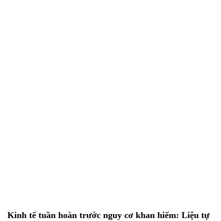
EN
EN
VI
VI
Giới Thiệu
Dịch Vụ
Dự Án
Tin Tức
Tuyển Dụng
Liên Hệ
Kinh tế tuần hoàn trước nguy cơ khan hiếm: Liệu tự