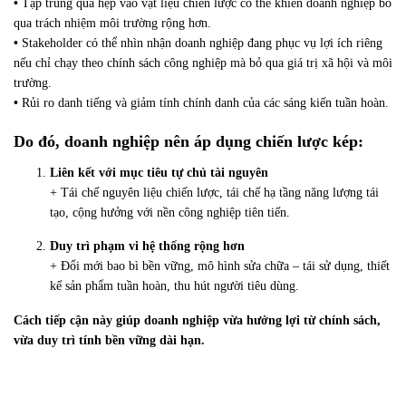
•
Tập trung quá hẹp vào vật liệu chiến lược có thể khiến doanh nghiệp bỏ
qua trách nhiệm môi trường rộng hơn.
•
Stakeholder có thể nhìn nhận doanh nghiệp đang phục vụ lợi ích riêng
nếu chỉ chạy theo chính sách công nghiệp mà bỏ qua giá trị xã hội và môi
trường.
•
Rủi ro danh tiếng và giảm tính chính danh của các sáng kiến tuần hoàn.
Do đó, doanh nghiệp nên áp dụng chiến lược kép:
Liên kết với mục tiêu tự chủ tài nguyên
+ Tái chế nguyên liệu chiến lược, tái chế hạ tầng năng lượng tái
tạo, cộng hưởng với nền công nghiệp tiên tiến.
Duy trì phạm vi hệ thống rộng hơn
+ Đổi mới bao bì bền vững, mô hình sửa chữa – tái sử dụng, thiết
kế sản phẩm tuần hoàn, thu hút người tiêu dùng.
Cách tiếp cận này giúp doanh nghiệp vừa hưởng lợi từ chính sách,
vừa duy trì tính bền vững dài hạn.