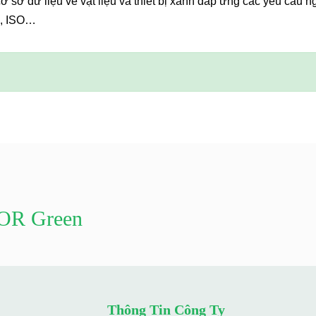
ơ sở dữ liệu về vật liệu và thiết bị xanh đáp ứng các yêu cầu 
D, ISO…
DOR Green
Thông Tin Công Ty