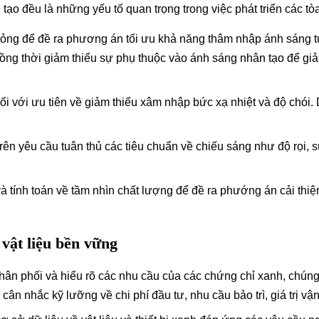
ạo đều là những yếu tố quan trọng trong việc phát triển các t
để đề ra phương án tối ưu khả năng thâm nhập ánh sáng tự nh
ồng thời giảm thiểu sự phụ thuộc vào ánh sáng nhân tạo để giảm
i với ưu tiên về giảm thiểu xâm nhập bức xạ nhiệt và độ chói.
n yêu cầu tuân thủ các tiêu chuẩn về chiếu sáng như độ rọi, s
tính toán về tầm nhìn chất lượng để đề ra phướng án cải thiện
 vật liệu bền vững
hân phối và hiểu rõ các nhu cầu của các chứng chỉ xanh, chúng 
 cân nhắc kỹ lưỡng về chi phí đầu tư, nhu cầu bảo trì, giá trị vậ