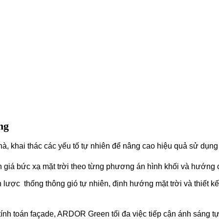
ng
hà, khai thác các yếu tố tự nhiên để nâng cao hiệu quả sử dụn
 giá bức xạ mặt trời theo từng phương án hình khối và hướng c
n lược thống thông gió tự nhiên, định hướng mặt trời và thiết k
h toán façade, ARDOR Green tối đa việc tiếp cận ánh sáng tự n