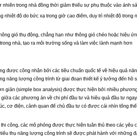
tự nhiên trong nhà đồng thời giảm thiểu sự phụ thuộc vào ánh s
 nhiệt độ do bức xạ trong giờ cao điểm, duy trì nhiệt độ trong 
thông gió thụ động, chẳng hạn như thông gió chéo hoặc hiệu ứng
 trong nhà, tạo ra môi trường sống và làm việc lành mạnh hơn
 được công nhận bởi các tiêu chuẩn quốc tế về hiệu quả năn
năng lượng công trình từ giai đoạn thiết kế ý tưởng đến hồ s
ơn giản (simple box analysis) được thực hiện bởi nhiều phương
 giữa các phương án về chi phí đầu tư và hiệu quả đầu tư nga
rúc, cơ điện, cảnh quan để chủ đầu tư có được cái nhìn tổng th
ồ sơ thi công, các mô phỏng được thực hiện tuân thủ theo các yêu
 thụ năng lượng công trình sẽ được phát hành với những đánh 